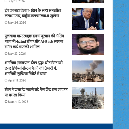
July 11, 2026
ट्रंप का बड़ा ऐलान- ईरान के साथ समझौता
लगभग तय, हार्मुज जलडमरूमध्य खुलेगा
May 24, 2026
पुलवामा मास्टरमाइंड हमजा बुरहान की अंतिम
यात्रा में Hizbul चीफ और Al-Badr सरगना
समेत कई आतंकी शामिल
May 23, 2026
अमेरिका-इजरायल-ईरान युद्ध: चीन ईरान को
एयर डिफेंस सिस्टम भेजने की तैयारी में,
अमेरिकी खुफिया रिपोर्ट में दावा
April 11, 2026
ईरान ने कतर के सबसे बड़े गैस केंद्र रास लाफान
पर हमला किया
March 19, 2026