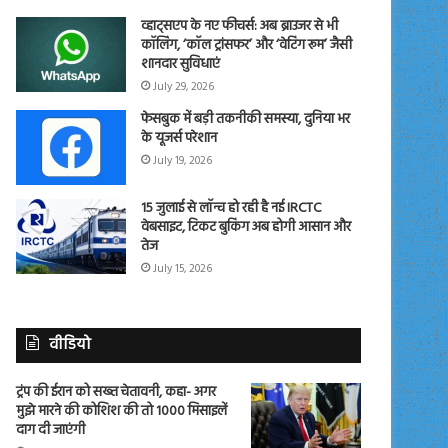
व्हाट्सएप के नए फीचर्स: अब ब्राउजर से भी
कॉलिंग, ‘कॉल ट्रांसफर’ और ‘वेटिंग रूम’ जैसी
शानदार सुविधाएं
July 29, 2026
फेसबुक में बड़ी तकनीकी समस्या, दुनिया भर
के यूजर्स परेशान
July 19, 2026
15 जुलाई से लॉन्च हो रही है नई IRCTC
वेबसाइट, टिकट बुकिंग अब होगी आसान और
तेज
July 15, 2026
वीडियो
ट्रंप की ईरान को सख्त चेतावनी, कहा- अगर
मुझे मारने की कोशिश की तो 1000 मिसाइलें
दाग दी जाएंगी