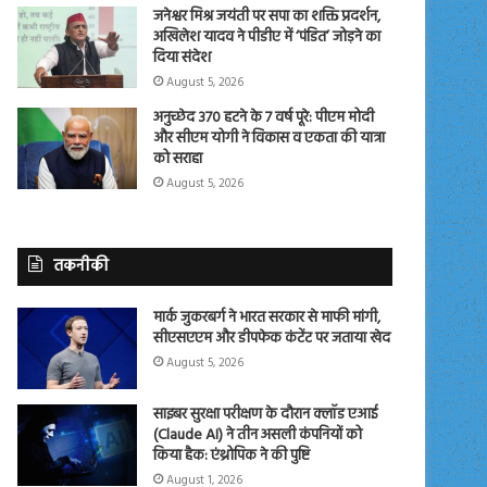
जनेश्वर मिश्र जयंती पर सपा का शक्ति प्रदर्शन,
अखिलेश यादव ने पीडीए में ‘पंडित’ जोड़ने का
दिया संदेश
August 5, 2026
अनुच्छेद 370 हटने के 7 वर्ष पूरे: पीएम मोदी
और सीएम योगी ने विकास व एकता की यात्रा
को सराहा
August 5, 2026
तकनीकी
मार्क जुकरबर्ग ने भारत सरकार से माफी मांगी,
सीएसएएम और डीपफेक कंटेंट पर जताया खेद
August 5, 2026
साइबर सुरक्षा परीक्षण के दौरान क्लॉड एआई
(Claude AI) ने तीन असली कंपनियों को
किया हैक: एंथ्रोपिक ने की पुष्टि
August 1, 2026