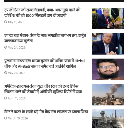
ट्रंप की ईरान को सख्त चेतावनी, कहा- अगर मुझे मारने की
कोशिश की तो 1000 मिसाइलें दाग दी जाएंगी
July 11, 2026
ट्रंप का बड़ा ऐलान- ईरान के साथ समझौता लगभग तय, हार्मुज
जलडमरूमध्य खुलेगा
May 24, 2026
पुलवामा मास्टरमाइंड हमजा बुरहान की अंतिम यात्रा में Hizbul
चीफ और Al-Badr सरगना समेत कई आतंकी शामिल
May 23, 2026
अमेरिका-इजरायल-ईरान युद्ध: चीन ईरान को एयर डिफेंस
सिस्टम भेजने की तैयारी में, अमेरिकी खुफिया रिपोर्ट में दावा
April 11, 2026
ईरान ने कतर के सबसे बड़े गैस केंद्र रास लाफान पर हमला किया
March 19, 2026