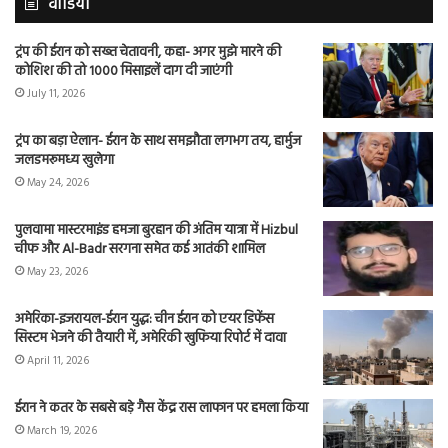
वीडियो
ट्रंप की ईरान को सख्त चेतावनी, कहा- अगर मुझे मारने की
कोशिश की तो 1000 मिसाइलें दाग दी जाएंगी
July 11, 2026
ट्रंप का बड़ा ऐलान- ईरान के साथ समझौता लगभग तय, हार्मुज
जलडमरूमध्य खुलेगा
May 24, 2026
पुलवामा मास्टरमाइंड हमजा बुरहान की अंतिम यात्रा में Hizbul
चीफ और Al-Badr सरगना समेत कई आतंकी शामिल
May 23, 2026
अमेरिका-इजरायल-ईरान युद्ध: चीन ईरान को एयर डिफेंस
सिस्टम भेजने की तैयारी में, अमेरिकी खुफिया रिपोर्ट में दावा
April 11, 2026
ईरान ने कतर के सबसे बड़े गैस केंद्र रास लाफान पर हमला किया
March 19, 2026