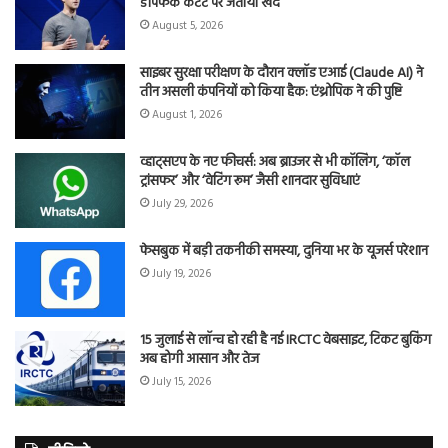
डीपफेक कंटेंट पर जताया खेद
August 5, 2026
साइबर सुरक्षा परीक्षण के दौरान क्लॉड एआई (Claude AI) ने
तीन असली कंपनियों को किया हैक: एंथ्रोपिक ने की पुष्टि
August 1, 2026
व्हाट्सएप के नए फीचर्स: अब ब्राउजर से भी कॉलिंग, ‘कॉल
ट्रांसफर’ और ‘वेटिंग रूम’ जैसी शानदार सुविधाएं
July 29, 2026
फेसबुक में बड़ी तकनीकी समस्या, दुनिया भर के यूजर्स परेशान
July 19, 2026
15 जुलाई से लॉन्च हो रही है नई IRCTC वेबसाइट, टिकट बुकिंग
अब होगी आसान और तेज
July 15, 2026