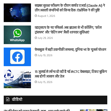
साइबर सुरक्षा परीक्षण के दौरान क्लॉड एआई (Claude AI) ने
तीन असली कंपनियों को किया हैक: एंथ्रोपिक ने की पुष्टि
August 1, 2026
व्हाट्सएप के नए फीचर्स: अब ब्राउजर से भी कॉलिंग, ‘कॉल
ट्रांसफर’ और ‘वेटिंग रूम’ जैसी शानदार सुविधाएं
July 29, 2026
फेसबुक में बड़ी तकनीकी समस्या, दुनिया भर के यूजर्स परेशान
July 19, 2026
15 जुलाई से लॉन्च हो रही है नई IRCTC वेबसाइट, टिकट बुकिंग
अब होगी आसान और तेज
July 15, 2026
वीडियो