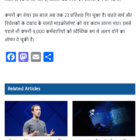
कंपनी का शेयर इस साल अब तक 23 प्रतिशत गिर चुका है। बढ़ते खर्च और
निवेशकों के दबाव के चलते माइक्रोसॉफ्ट को यह कदम उठाना पड़ा। इससे
पहले भी कंपनी 9,000 कर्मचारियों को स्वैच्छिक रूप से अलग होने का
ऑफर दे चुकी है।
Fa
M
E
S
ce
as
m
ha
b
to
ail
re
o
d
Related Articles
ok
o
n