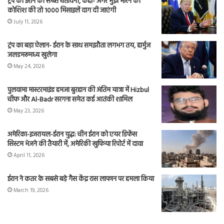
ट्रंप की ईरान को सख्त चेतावनी, कहा- अगर मुझे मारने की
कोशिश की तो 1000 मिसाइलें दाग दी जाएंगी
July 11, 2026
ट्रंप का बड़ा ऐलान- ईरान के साथ समझौता लगभग तय, हार्मुज
जलडमरूमध्य खुलेगा
May 24, 2026
पुलवामा मास्टरमाइंड हमजा बुरहान की अंतिम यात्रा में Hizbul
चीफ और Al-Badr सरगना समेत कई आतंकी शामिल
May 23, 2026
अमेरिका-इजरायल-ईरान युद्ध: चीन ईरान को एयर डिफेंस
सिस्टम भेजने की तैयारी में, अमेरिकी खुफिया रिपोर्ट में दावा
April 11, 2026
ईरान ने कतर के सबसे बड़े गैस केंद्र रास लाफान पर हमला किया
March 19, 2026