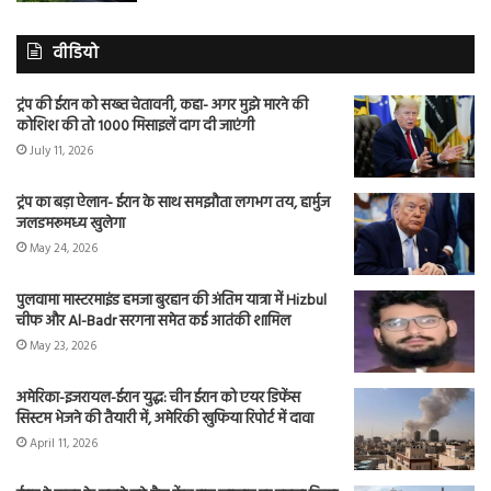
वीडियो
ट्रंप की ईरान को सख्त चेतावनी, कहा- अगर मुझे मारने की
कोशिश की तो 1000 मिसाइलें दाग दी जाएंगी
July 11, 2026
ट्रंप का बड़ा ऐलान- ईरान के साथ समझौता लगभग तय, हार्मुज
जलडमरूमध्य खुलेगा
May 24, 2026
पुलवामा मास्टरमाइंड हमजा बुरहान की अंतिम यात्रा में Hizbul
चीफ और Al-Badr सरगना समेत कई आतंकी शामिल
May 23, 2026
अमेरिका-इजरायल-ईरान युद्ध: चीन ईरान को एयर डिफेंस
सिस्टम भेजने की तैयारी में, अमेरिकी खुफिया रिपोर्ट में दावा
April 11, 2026