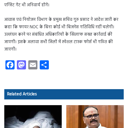
एग्जिट गेट भी अनिवार्य होंगे।
आवास एवं नियोजन विभाग के प्रमुख सचिव गुरु प्रसाद ने आदेश जारी कर
कहा कि फायर NOC के बिना कोई भी बिजनेस गतिविधि नहीं चलेगी।
उल्लंघन करने पर संबंधित अधिकारियों के खिलाफ सख्त कार्रवाई की
जाएगी। इसके अलावा सभी जिलों में स्पेशल टास्क फोर्स भी गठित की
जाएगी।
Fa
M
E
S
ce
as
m
ha
b
to
ail
re
o
d
Related Articles
ok
o
n