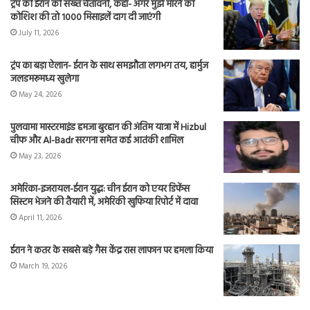
ट्रंप की ईरान को सख्त चेतावनी, कहा- अगर मुझे मारने की
कोशिश की तो 1000 मिसाइलें दाग दी जाएंगी
July 11, 2026
ट्रंप का बड़ा ऐलान- ईरान के साथ समझौता लगभग तय, हार्मुज
जलडमरूमध्य खुलेगा
May 24, 2026
पुलवामा मास्टरमाइंड हमजा बुरहान की अंतिम यात्रा में Hizbul
चीफ और Al-Badr सरगना समेत कई आतंकी शामिल
May 23, 2026
अमेरिका-इजरायल-ईरान युद्ध: चीन ईरान को एयर डिफेंस
सिस्टम भेजने की तैयारी में, अमेरिकी खुफिया रिपोर्ट में दावा
April 11, 2026
ईरान ने कतर के सबसे बड़े गैस केंद्र रास लाफान पर हमला किया
March 19, 2026