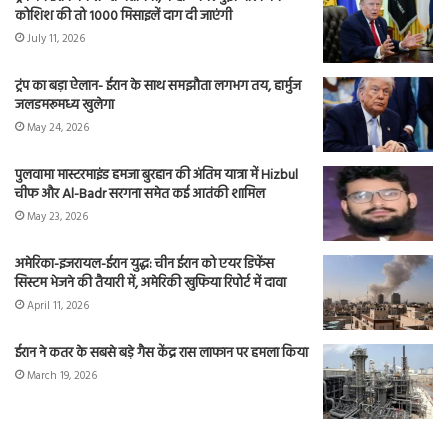
कोशिश की तो 1000 मिसाइलें दाग दी जाएंगी
July 11, 2026
ट्रंप का बड़ा ऐलान- ईरान के साथ समझौता लगभग तय, हार्मुज
जलडमरूमध्य खुलेगा
May 24, 2026
पुलवामा मास्टरमाइंड हमजा बुरहान की अंतिम यात्रा में Hizbul
चीफ और Al-Badr सरगना समेत कई आतंकी शामिल
May 23, 2026
अमेरिका-इजरायल-ईरान युद्ध: चीन ईरान को एयर डिफेंस
सिस्टम भेजने की तैयारी में, अमेरिकी खुफिया रिपोर्ट में दावा
April 11, 2026
ईरान ने कतर के सबसे बड़े गैस केंद्र रास लाफान पर हमला किया
March 19, 2026