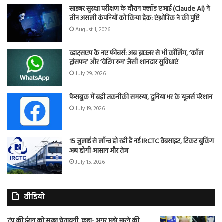
साइबर सुरक्षा परीक्षण के दौरान क्लॉड एआई (Claude AI) ने
तीन असली कंपनियों को किया हैक: एंथ्रोपिक ने की पुष्टि
August 1, 2026
व्हाट्सएप के नए फीचर्स: अब ब्राउजर से भी कॉलिंग, ‘कॉल
ट्रांसफर’ और ‘वेटिंग रूम’ जैसी शानदार सुविधाएं
July 29, 2026
फेसबुक में बड़ी तकनीकी समस्या, दुनिया भर के यूजर्स परेशान
July 19, 2026
15 जुलाई से लॉन्च हो रही है नई IRCTC वेबसाइट, टिकट बुकिंग
अब होगी आसान और तेज
July 15, 2026
वीडियो
ट्रंप की ईरान को सख्त चेतावनी, कहा- अगर मुझे मारने की