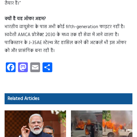
तैयार हैं।”
क्यों है यह ऑफर अहम?
भारतीय वायुसेना के पास अभी कोई fifth-generation फाइटर नहीं है।
स्वदेशी AMCA प्रोजेक्ट 2030 के मध्य तक ही सेवा में आने वाला है।
पाकिस्तान के J-35AE स्टेल्थ जेट हासिल करने की अटकलें भी इस ऑफर
को और प्रासंगिक बना रही हैं।
Fa
M
E
S
ce
as
m
ha
b
to
ail
re
o
d
Related Articles
ok
o
n