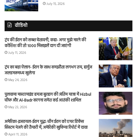
July 15, 2026
वीडियो
ट्रंप की ईरान को सख्त चेतावनी, कहा- अगर मुझे मारने की
कोशिश की तो 1000 मिसाइलें दाग दी जाएंगी
July 11, 2026
ट्रंप का बड़ा ऐलान- ईरान के साथ समझौता लगभग तय, हार्मुज
जलडमरूमध्य खुलेगा
May 24, 2026
पुलवामा मास्टरमाइंड हमजा बुरहान की अंतिम यात्रा में Hizbul
चीफ और Al-Badr सरगना समेत कई आतंकी शामिल
May 23, 2026
अमेरिका-इजरायल-ईरान युद्ध: चीन ईरान को एयर डिफेंस
सिस्टम भेजने की तैयारी में, अमेरिकी खुफिया रिपोर्ट में दावा
April 11, 2026