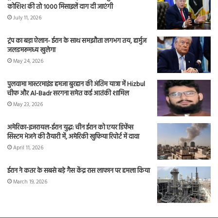
कोशिश की तो 1000 मिसाइलें दाग दी जाएंगी
July 11, 2026
ट्रंप का बड़ा ऐलान- ईरान के साथ समझौता लगभग तय, हार्मुज
जलडमरूमध्य खुलेगा
May 24, 2026
पुलवामा मास्टरमाइंड हमजा बुरहान की अंतिम यात्रा में Hizbul
चीफ और Al-Badr सरगना समेत कई आतंकी शामिल
May 23, 2026
अमेरिका-इजरायल-ईरान युद्ध: चीन ईरान को एयर डिफेंस
सिस्टम भेजने की तैयारी में, अमेरिकी खुफिया रिपोर्ट में दावा
April 11, 2026
ईरान ने कतर के सबसे बड़े गैस केंद्र रास लाफान पर हमला किया
March 19, 2026