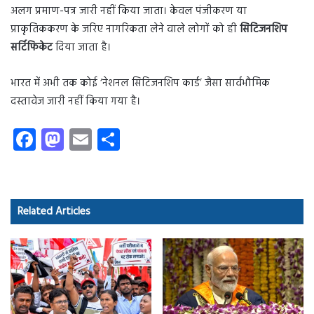
अलग प्रमाण-पत्र जारी नहीं किया जाता। केवल पंजीकरण या
प्राकृतिककरण के जरिए नागरिकता लेने वाले लोगों को ही
सिटिजनशिप
सर्टिफिकेट
दिया जाता है।
भारत में अभी तक कोई ‘नेशनल सिटिजनशिप कार्ड’ जैसा सार्वभौमिक
दस्तावेज जारी नहीं किया गया है।
Fa
M
E
S
ce
as
m
ha
b
to
ail
re
o
d
Related Articles
ok
o
n