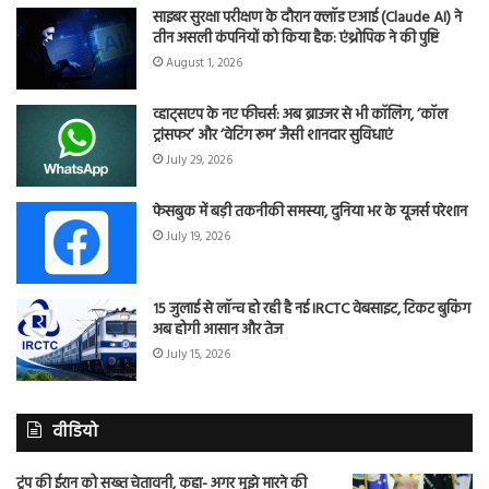
साइबर सुरक्षा परीक्षण के दौरान क्लॉड एआई (Claude AI) ने
तीन असली कंपनियों को किया हैक: एंथ्रोपिक ने की पुष्टि
August 1, 2026
व्हाट्सएप के नए फीचर्स: अब ब्राउजर से भी कॉलिंग, ‘कॉल
ट्रांसफर’ और ‘वेटिंग रूम’ जैसी शानदार सुविधाएं
July 29, 2026
फेसबुक में बड़ी तकनीकी समस्या, दुनिया भर के यूजर्स परेशान
July 19, 2026
15 जुलाई से लॉन्च हो रही है नई IRCTC वेबसाइट, टिकट बुकिंग
अब होगी आसान और तेज
July 15, 2026
वीडियो
ट्रंप की ईरान को सख्त चेतावनी, कहा- अगर मुझे मारने की