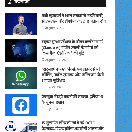
तकनीकी
मार्क जुकरबर्ग ने भारत सरकार से माफी मांगी,
सीएसएएम और डीपफेक कंटेंट पर जताया खेद
August 5, 2026
साइबर सुरक्षा परीक्षण के दौरान क्लॉड एआई
(Claude AI) ने तीन असली कंपनियों को
किया हैक: एंथ्रोपिक ने की पुष्टि
August 1, 2026
व्हाट्सएप के नए फीचर्स: अब ब्राउजर से भी
कॉलिंग, ‘कॉल ट्रांसफर’ और ‘वेटिंग रूम’ जैसी
शानदार सुविधाएं
July 29, 2026
फेसबुक में बड़ी तकनीकी समस्या, दुनिया भर
के यूजर्स परेशान
July 19, 2026
15 जुलाई से लॉन्च हो रही है नई IRCTC
वेबसाइट, टिकट बुकिंग अब होगी आसान और