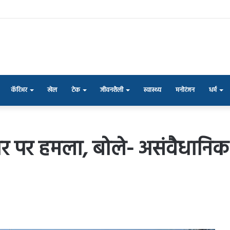
कॅरिअर
खेल
टेक
जीवनशैली
स्वास्थ्य
मनोरंजन
धर्म
पर हमला, बोले- असंवैधानिक 