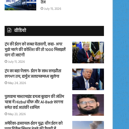
तेज
July 15, 2026
वीडियो
ट्रंप की ईरान को सख्त चेतावनी, कहा- अगर
मुझे मारने की कोशिश की तो 1000 मिसाइलें
दाग दी जाएंगी
July 11, 2026
ट्रंप का बड़ा ऐलान- ईरान के साथ समझौता
लगभग तय, हार्मुज जलडमरूमध्य खुलेगा
May 24, 2026
पुलवामा मास्टरमाइंड हमजा बुरहान की अंतिम
यात्रा में Hizbul चीफ और Al-Badr सरगना
समेत कई आतंकी शामिल
May 23, 2026
अमेरिका-इजरायल-ईरान युद्ध: चीन ईरान को