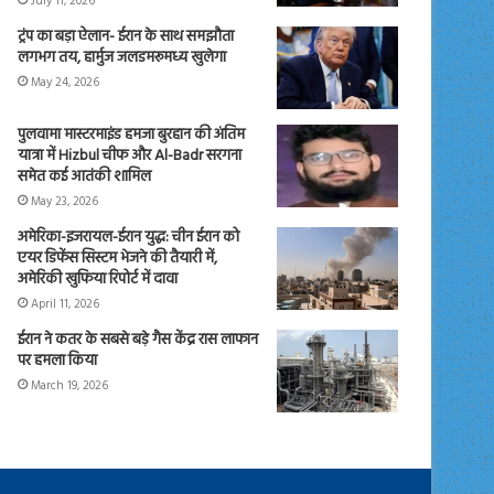
July 11, 2026
ट्रंप का बड़ा ऐलान- ईरान के साथ समझौता
लगभग तय, हार्मुज जलडमरूमध्य खुलेगा
May 24, 2026
पुलवामा मास्टरमाइंड हमजा बुरहान की अंतिम
यात्रा में Hizbul चीफ और Al-Badr सरगना
समेत कई आतंकी शामिल
May 23, 2026
अमेरिका-इजरायल-ईरान युद्ध: चीन ईरान को
एयर डिफेंस सिस्टम भेजने की तैयारी में,
अमेरिकी खुफिया रिपोर्ट में दावा
April 11, 2026
ईरान ने कतर के सबसे बड़े गैस केंद्र रास लाफान
पर हमला किया
March 19, 2026