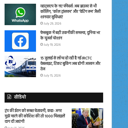
व्हाट्सएप के नए फीचर्स: अब ब्राउजर से भी
कॉलिंग, ‘कॉल ट्रांसफर’ और ‘वेटिंग रूम’ जैसी
शानदार सुविधाएं
July 29, 2026
फेसबुक में बड़ी तकनीकी समस्या, दुनिया भर
के यूजर्स परेशान
July 19, 2026
15 जुलाई से लॉन्च हो रही है नई IRCTC
वेबसाइट, टिकट बुकिंग अब होगी आसान और
तेज
July 15, 2026
वीडियो
ट्रंप की ईरान को सख्त चेतावनी, कहा- अगर
मुझे मारने की कोशिश की तो 1000 मिसाइलें
दाग दी जाएंगी