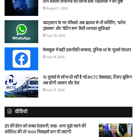
तीन असली कंपनियों को किया हैक: एंथ्रोपिक ने की पुष्टि
August 1, 2026
व्हाट्सएप के नए फीचर्स: अब ब्राउजर से भी कॉलिंग, ‘कॉल
ट्रांसफर’ और ‘वेटिंग रूम’ जैसी शानदार सुविधाएं
July 29, 2026
फेसबुक में बड़ी तकनीकी समस्या, दुनिया भर के यूजर्स परेशान
July 19, 2026
15 जुलाई से लॉन्च हो रही है नई IRCTC वेबसाइट, टिकट बुकिंग
अब होगी आसान और तेज
July 15, 2026
वीडियो
ट्रंप की ईरान को सख्त चेतावनी, कहा- अगर मुझे मारने की
कोशिश की तो 1000 मिसाइलें दाग दी जाएंगी