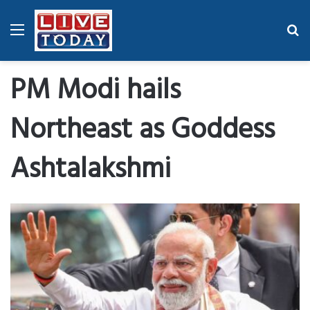
Menu
Se
fo
PM Modi hails
Northeast as Goddess
Ashtalakshmi