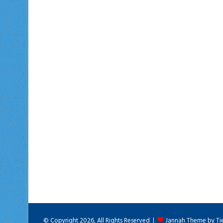
© Copyright 2026, All Rights Reserved |
Jannah Theme by Ti