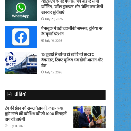
व्हाट्सएप के नए फीचर्स: अब ब्राउजर से भी
कॉलिंग, ‘कॉल ट्रांसफर’ और ‘वेटिंग रूम’ जैसी
शानदार सुविधाएं
July 29, 2026
फेसबुक में बड़ी तकनीकी समस्या, दुनिया भर
के यूजर्स परेशान
July 19, 2026
15 जुलाई से लॉन्च हो रही है नई IRCTC
वेबसाइट, टिकट बुकिंग अब होगी आसान और
तेज
July 15, 2026
वीडियो
ट्रंप की ईरान को सख्त चेतावनी, कहा- अगर
मुझे मारने की कोशिश की तो 1000 मिसाइलें
दाग दी जाएंगी
July 11, 2026