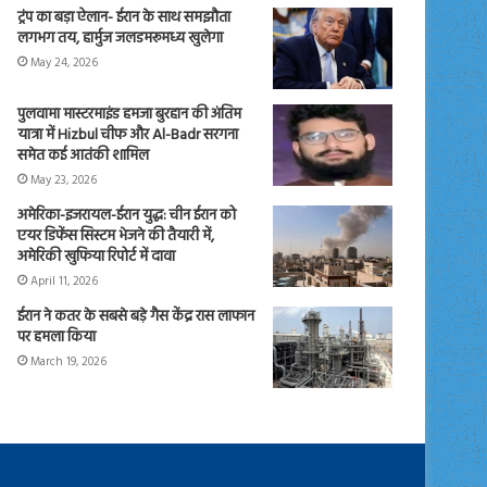
ट्रंप का बड़ा ऐलान- ईरान के साथ समझौता
लगभग तय, हार्मुज जलडमरूमध्य खुलेगा
May 24, 2026
पुलवामा मास्टरमाइंड हमजा बुरहान की अंतिम
यात्रा में Hizbul चीफ और Al-Badr सरगना
समेत कई आतंकी शामिल
May 23, 2026
अमेरिका-इजरायल-ईरान युद्ध: चीन ईरान को
एयर डिफेंस सिस्टम भेजने की तैयारी में,
अमेरिकी खुफिया रिपोर्ट में दावा
April 11, 2026
ईरान ने कतर के सबसे बड़े गैस केंद्र रास लाफान
पर हमला किया
March 19, 2026