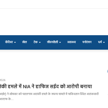
कॅरिअर
खेल
टेक
जीवनशैली
स्वास्थ्य
मनोरंजन
धर्म
 2026
ी हमले में NIA ने हाफिज सईद को आरोपी बनाया
ी (एनआईए) ने सोमवार को पहलगाम आतंकी हमले के जघन्य मामले में पाकिस्तान स्थित आतंकवादी
टीआरएफ के…