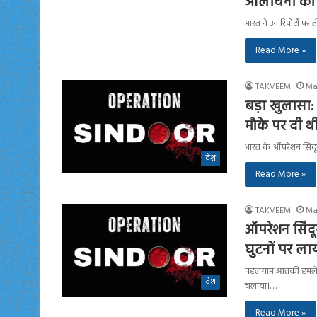
आलोचना की
भारत ने उन रिपोर्टों प
Read More »
TAKVEEM
Ma
बड़ा खुलासा:
मौके पर दी 
भारत के ऑपरेशन सिंद
देश
Read More »
TAKVEEM
Ma
ऑपरेशन सिंदू
घुटनों पर ला
पहलगाम आतंकी हमले क
देश
चलाया।…
Read More »