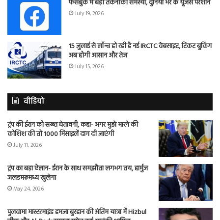
फेसबुक में बड़ी तकनीकी समस्या, दुनिया भर के यूजर्स परेशान
July 19, 2026
15 जुलाई से लॉन्च हो रही है नई IRCTC वेबसाइट, टिकट बुकिंग
अब होगी आसान और तेज
July 15, 2026
वीडियो
ट्रंप की ईरान को सख्त चेतावनी, कहा- अगर मुझे मारने की
कोशिश की तो 1000 मिसाइलें दाग दी जाएंगी
July 11, 2026
ट्रंप का बड़ा ऐलान- ईरान के साथ समझौता लगभग तय, हार्मुज
जलडमरूमध्य खुलेगा
May 24, 2026
पुलवामा मास्टरमाइंड हमजा बुरहान की अंतिम यात्रा में Hizbul