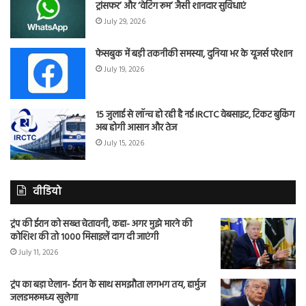
ट्रांसफर’ और ‘वेटिंग रूम’ जैसी शानदार सुविधाएं
July 29, 2026
फेसबुक में बड़ी तकनीकी समस्या, दुनिया भर के यूजर्स परेशान
July 19, 2026
15 जुलाई से लॉन्च हो रही है नई IRCTC वेबसाइट, टिकट बुकिंग
अब होगी आसान और तेज
July 15, 2026
वीडियो
ट्रंप की ईरान को सख्त चेतावनी, कहा- अगर मुझे मारने की
कोशिश की तो 1000 मिसाइलें दाग दी जाएंगी
July 11, 2026
ट्रंप का बड़ा ऐलान- ईरान के साथ समझौता लगभग तय, हार्मुज
जलडमरूमध्य खुलेगा