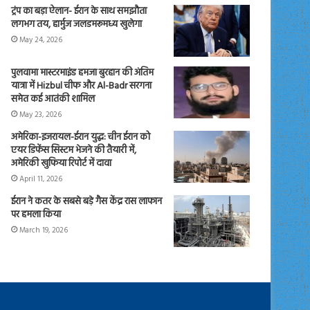
ट्रंप का बड़ा ऐलान- ईरान के साथ समझौता
लगभग तय, हार्मुज जलडमरूमध्य खुलेगा
May 24, 2026
पुलवामा मास्टरमाइंड हमजा बुरहान की अंतिम
यात्रा में Hizbul चीफ और Al-Badr सरगना
समेत कई आतंकी शामिल
May 23, 2026
अमेरिका-इजरायल-ईरान युद्ध: चीन ईरान को
एयर डिफेंस सिस्टम भेजने की तैयारी में,
अमेरिकी खुफिया रिपोर्ट में दावा
April 11, 2026
ईरान ने कतर के सबसे बड़े गैस केंद्र रास लाफान
पर हमला किया
March 19, 2026