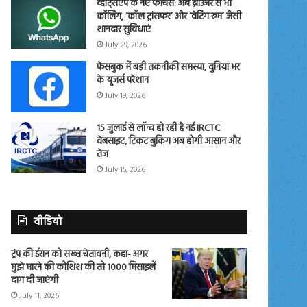
व्हाट्सएप के नए फीचर्स: अब ब्राउजर से भी
कॉलिंग, ‘कॉल ट्रांसफर’ और ‘वेटिंग रूम’ जैसी
शानदार सुविधाएं
July 29, 2026
फेसबुक में बड़ी तकनीकी समस्या, दुनिया भर
के यूजर्स परेशान
July 19, 2026
15 जुलाई से लॉन्च हो रही है नई IRCTC
वेबसाइट, टिकट बुकिंग अब होगी आसान और
तेज
July 15, 2026
वीडियो
ट्रंप की ईरान को सख्त चेतावनी, कहा- अगर
मुझे मारने की कोशिश की तो 1000 मिसाइलें
दाग दी जाएंगी
July 11, 2026