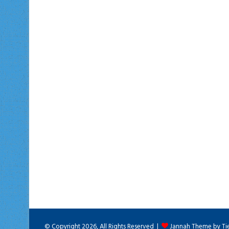
© Copyright 2026, All Rights Reserved |
Jannah Theme by Ti