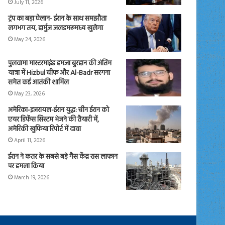
July 11, 2026
ट्रंप का बड़ा ऐलान- ईरान के साथ समझौता
लगभग तय, हार्मुज जलडमरूमध्य खुलेगा
May 24, 2026
पुलवामा मास्टरमाइंड हमजा बुरहान की अंतिम
यात्रा में Hizbul चीफ और Al-Badr सरगना
समेत कई आतंकी शामिल
May 23, 2026
अमेरिका-इजरायल-ईरान युद्ध: चीन ईरान को
एयर डिफेंस सिस्टम भेजने की तैयारी में,
अमेरिकी खुफिया रिपोर्ट में दावा
April 11, 2026
ईरान ने कतर के सबसे बड़े गैस केंद्र रास लाफान
पर हमला किया
March 19, 2026