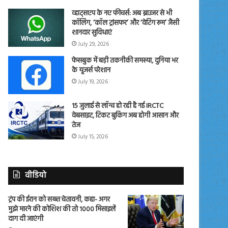
व्हाट्सएप के नए फीचर्स: अब ब्राउजर से भी
कॉलिंग, ‘कॉल ट्रांसफर’ और ‘वेटिंग रूम’ जैसी
शानदार सुविधाएं
July 29, 2026
फेसबुक में बड़ी तकनीकी समस्या, दुनिया भर
के यूजर्स परेशान
July 19, 2026
15 जुलाई से लॉन्च हो रही है नई IRCTC
वेबसाइट, टिकट बुकिंग अब होगी आसान और
तेज
July 15, 2026
वीडियो
ट्रंप की ईरान को सख्त चेतावनी, कहा- अगर
मुझे मारने की कोशिश की तो 1000 मिसाइलें
दाग दी जाएंगी