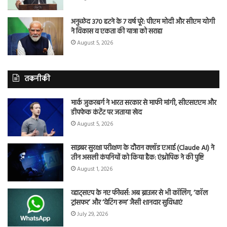
अनुच्छेद 370 हटने के 7 वर्ष पूरे: पीएम मोदी और सीएम योगी
ने विकास व एकता की यात्रा को सराहा
August 5, 2026
तकनीकी
मार्क जुकरबर्ग ने भारत सरकार से माफी मांगी, सीएसएएम और
डीपफेक कंटेंट पर जताया खेद
August 5, 2026
साइबर सुरक्षा परीक्षण के दौरान क्लॉड एआई (Claude AI) ने
तीन असली कंपनियों को किया हैक: एंथ्रोपिक ने की पुष्टि
August 1, 2026
व्हाट्सएप के नए फीचर्स: अब ब्राउजर से भी कॉलिंग, ‘कॉल
ट्रांसफर’ और ‘वेटिंग रूम’ जैसी शानदार सुविधाएं
July 29, 2026