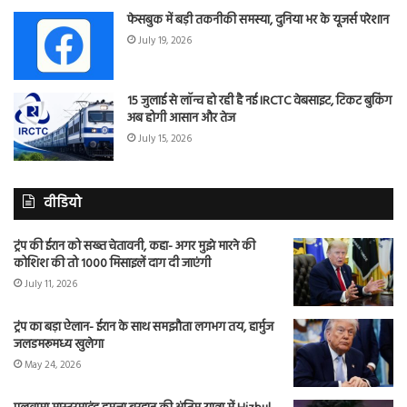
फेसबुक में बड़ी तकनीकी समस्या, दुनिया भर के यूजर्स परेशान
July 19, 2026
15 जुलाई से लॉन्च हो रही है नई IRCTC वेबसाइट, टिकट बुकिंग
अब होगी आसान और तेज
July 15, 2026
वीडियो
ट्रंप की ईरान को सख्त चेतावनी, कहा- अगर मुझे मारने की
कोशिश की तो 1000 मिसाइलें दाग दी जाएंगी
July 11, 2026
ट्रंप का बड़ा ऐलान- ईरान के साथ समझौता लगभग तय, हार्मुज
जलडमरूमध्य खुलेगा
May 24, 2026