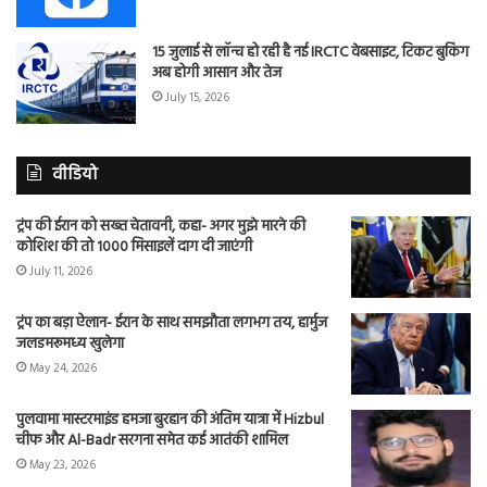
15 जुलाई से लॉन्च हो रही है नई IRCTC वेबसाइट, टिकट बुकिंग
अब होगी आसान और तेज
July 15, 2026
वीडियो
ट्रंप की ईरान को सख्त चेतावनी, कहा- अगर मुझे मारने की
कोशिश की तो 1000 मिसाइलें दाग दी जाएंगी
July 11, 2026
ट्रंप का बड़ा ऐलान- ईरान के साथ समझौता लगभग तय, हार्मुज
जलडमरूमध्य खुलेगा
May 24, 2026
पुलवामा मास्टरमाइंड हमजा बुरहान की अंतिम यात्रा में Hizbul
चीफ और Al-Badr सरगना समेत कई आतंकी शामिल
May 23, 2026