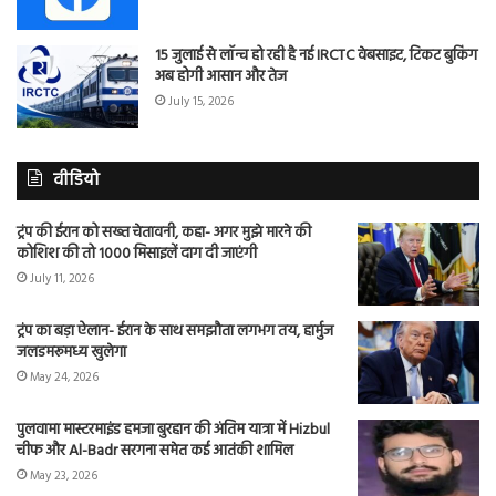
15 जुलाई से लॉन्च हो रही है नई IRCTC वेबसाइट, टिकट बुकिंग
अब होगी आसान और तेज
July 15, 2026
वीडियो
ट्रंप की ईरान को सख्त चेतावनी, कहा- अगर मुझे मारने की
कोशिश की तो 1000 मिसाइलें दाग दी जाएंगी
July 11, 2026
ट्रंप का बड़ा ऐलान- ईरान के साथ समझौता लगभग तय, हार्मुज
जलडमरूमध्य खुलेगा
May 24, 2026
पुलवामा मास्टरमाइंड हमजा बुरहान की अंतिम यात्रा में Hizbul
चीफ और Al-Badr सरगना समेत कई आतंकी शामिल
May 23, 2026