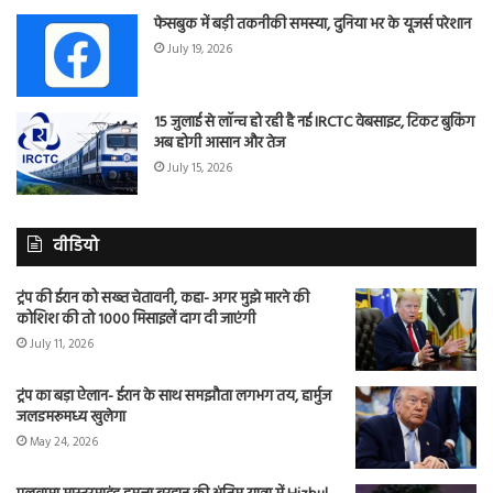
फेसबुक में बड़ी तकनीकी समस्या, दुनिया भर के यूजर्स परेशान
July 19, 2026
15 जुलाई से लॉन्च हो रही है नई IRCTC वेबसाइट, टिकट बुकिंग
अब होगी आसान और तेज
July 15, 2026
वीडियो
ट्रंप की ईरान को सख्त चेतावनी, कहा- अगर मुझे मारने की
कोशिश की तो 1000 मिसाइलें दाग दी जाएंगी
July 11, 2026
ट्रंप का बड़ा ऐलान- ईरान के साथ समझौता लगभग तय, हार्मुज
जलडमरूमध्य खुलेगा
May 24, 2026