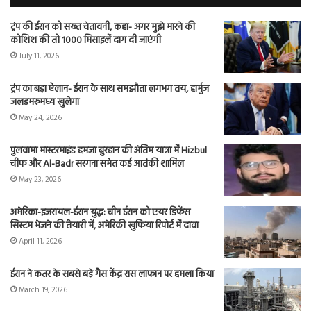
ट्रंप की ईरान को सख्त चेतावनी, कहा- अगर मुझे मारने की
कोशिश की तो 1000 मिसाइलें दाग दी जाएंगी
July 11, 2026
ट्रंप का बड़ा ऐलान- ईरान के साथ समझौता लगभग तय, हार्मुज
जलडमरूमध्य खुलेगा
May 24, 2026
पुलवामा मास्टरमाइंड हमजा बुरहान की अंतिम यात्रा में Hizbul
चीफ और Al-Badr सरगना समेत कई आतंकी शामिल
May 23, 2026
अमेरिका-इजरायल-ईरान युद्ध: चीन ईरान को एयर डिफेंस
सिस्टम भेजने की तैयारी में, अमेरिकी खुफिया रिपोर्ट में दावा
April 11, 2026
ईरान ने कतर के सबसे बड़े गैस केंद्र रास लाफान पर हमला किया
March 19, 2026