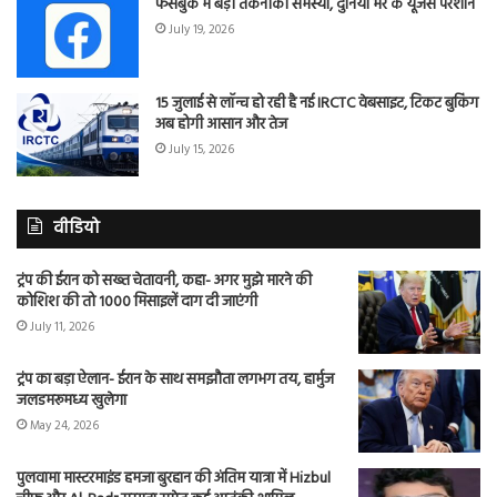
फेसबुक में बड़ी तकनीकी समस्या, दुनिया भर के यूजर्स परेशान
July 19, 2026
15 जुलाई से लॉन्च हो रही है नई IRCTC वेबसाइट, टिकट बुकिंग
अब होगी आसान और तेज
July 15, 2026
वीडियो
ट्रंप की ईरान को सख्त चेतावनी, कहा- अगर मुझे मारने की
कोशिश की तो 1000 मिसाइलें दाग दी जाएंगी
July 11, 2026
ट्रंप का बड़ा ऐलान- ईरान के साथ समझौता लगभग तय, हार्मुज
जलडमरूमध्य खुलेगा
May 24, 2026
पुलवामा मास्टरमाइंड हमजा बुरहान की अंतिम यात्रा में Hizbul