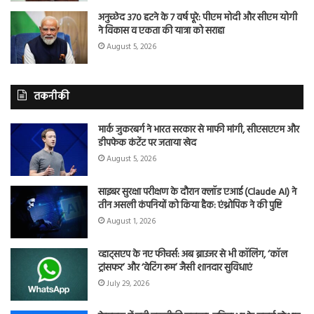
अनुच्छेद 370 हटने के 7 वर्ष पूरे: पीएम मोदी और सीएम योगी
ने विकास व एकता की यात्रा को सराहा
August 5, 2026
तकनीकी
मार्क जुकरबर्ग ने भारत सरकार से माफी मांगी, सीएसएएम और
डीपफेक कंटेंट पर जताया खेद
August 5, 2026
साइबर सुरक्षा परीक्षण के दौरान क्लॉड एआई (Claude AI) ने
तीन असली कंपनियों को किया हैक: एंथ्रोपिक ने की पुष्टि
August 1, 2026
व्हाट्सएप के नए फीचर्स: अब ब्राउजर से भी कॉलिंग, ‘कॉल
ट्रांसफर’ और ‘वेटिंग रूम’ जैसी शानदार सुविधाएं
July 29, 2026