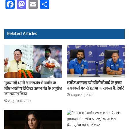
Fa
M
E
S
ce
as
m
ha
b
to
ail
re
o
d
Related Articles
ok
o
n
अजीत अगरकर को बीसीसीआई के मुख्य
मुख्यमंत्री धामी ने उत्तराखंड में जमीन के
चयनकर्ता पद से हटाया जा सकता है: रिपोर्ट
लिए भारतीय क्रिकेटर ऋषभ पंत के अनुरोध
का स्वागत किया
August 5, 2026
August 8, 2026