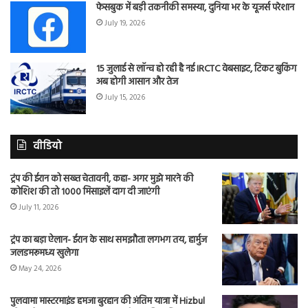
फेसबुक में बड़ी तकनीकी समस्या, दुनिया भर के यूजर्स परेशान
July 19, 2026
15 जुलाई से लॉन्च हो रही है नई IRCTC वेबसाइट, टिकट बुकिंग
अब होगी आसान और तेज
July 15, 2026
वीडियो
ट्रंप की ईरान को सख्त चेतावनी, कहा- अगर मुझे मारने की
कोशिश की तो 1000 मिसाइलें दाग दी जाएंगी
July 11, 2026
ट्रंप का बड़ा ऐलान- ईरान के साथ समझौता लगभग तय, हार्मुज
जलडमरूमध्य खुलेगा
May 24, 2026
पुलवामा मास्टरमाइंड हमजा बुरहान की अंतिम यात्रा में Hizbul