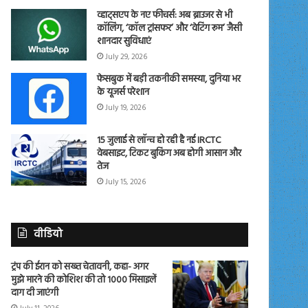
व्हाट्सएप के नए फीचर्स: अब ब्राउजर से भी
कॉलिंग, ‘कॉल ट्रांसफर’ और ‘वेटिंग रूम’ जैसी
शानदार सुविधाएं
July 29, 2026
फेसबुक में बड़ी तकनीकी समस्या, दुनिया भर
के यूजर्स परेशान
July 19, 2026
15 जुलाई से लॉन्च हो रही है नई IRCTC
वेबसाइट, टिकट बुकिंग अब होगी आसान और
तेज
July 15, 2026
वीडियो
ट्रंप की ईरान को सख्त चेतावनी, कहा- अगर
मुझे मारने की कोशिश की तो 1000 मिसाइलें
दाग दी जाएंगी