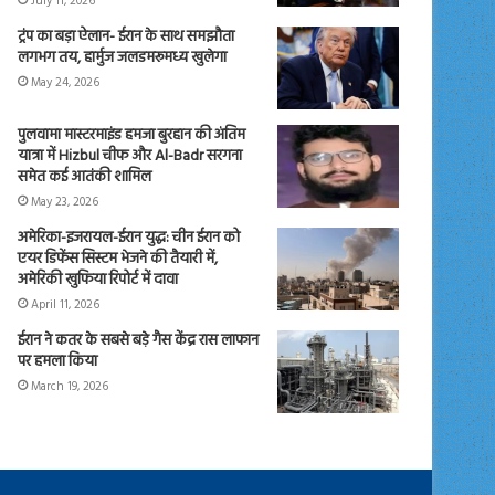
July 11, 2026
ट्रंप का बड़ा ऐलान- ईरान के साथ समझौता
लगभग तय, हार्मुज जलडमरूमध्य खुलेगा
May 24, 2026
पुलवामा मास्टरमाइंड हमजा बुरहान की अंतिम
यात्रा में Hizbul चीफ और Al-Badr सरगना
समेत कई आतंकी शामिल
May 23, 2026
अमेरिका-इजरायल-ईरान युद्ध: चीन ईरान को
एयर डिफेंस सिस्टम भेजने की तैयारी में,
अमेरिकी खुफिया रिपोर्ट में दावा
April 11, 2026
ईरान ने कतर के सबसे बड़े गैस केंद्र रास लाफान
पर हमला किया
March 19, 2026