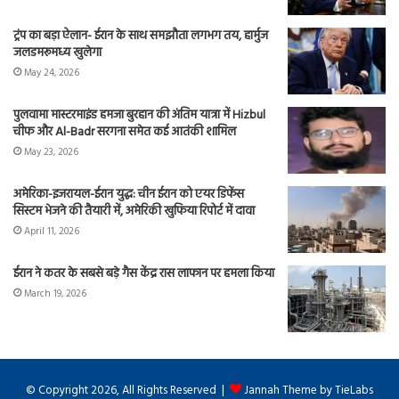
ट्रंप का बड़ा ऐलान- ईरान के साथ समझौता लगभग तय, हार्मुज
जलडमरूमध्य खुलेगा
May 24, 2026
पुलवामा मास्टरमाइंड हमजा बुरहान की अंतिम यात्रा में Hizbul
चीफ और Al-Badr सरगना समेत कई आतंकी शामिल
May 23, 2026
अमेरिका-इजरायल-ईरान युद्ध: चीन ईरान को एयर डिफेंस
सिस्टम भेजने की तैयारी में, अमेरिकी खुफिया रिपोर्ट में दावा
April 11, 2026
ईरान ने कतर के सबसे बड़े गैस केंद्र रास लाफान पर हमला किया
March 19, 2026
© Copyright 2026, All Rights Reserved |
Jannah Theme by TieLabs