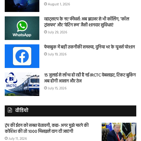
August 1, 2026
व्हाट्सएप के नए फीचर्स: अब ब्राउजर से भी कॉलिंग, ‘कॉल
ट्रांसफर’ और ‘वेटिंग रूम’ जैसी शानदार सुविधाएं
July 29, 2026
फेसबुक में बड़ी तकनीकी समस्या, दुनिया भर के यूजर्स परेशान
July 19, 2026
15 जुलाई से लॉन्च हो रही है नई IRCTC वेबसाइट, टिकट बुकिंग
अब होगी आसान और तेज
July 15, 2026
वीडियो
ट्रंप की ईरान को सख्त चेतावनी, कहा- अगर मुझे मारने की
कोशिश की तो 1000 मिसाइलें दाग दी जाएंगी
July 11, 2026