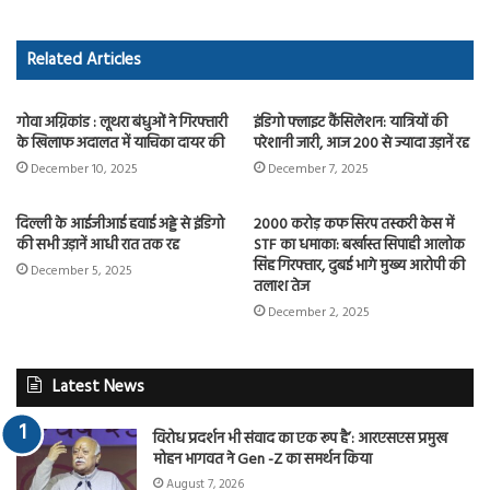
b
to
ail
re
o
d
Related Articles
ok
o
n
गोवा अग्निकांड : लूथरा बंधुओं ने गिरफ्तारी
इंडिगो फ्लाइट कैंसिलेशन: यात्रियों की
के खिलाफ अदालत में याचिका दायर की
परेशानी जारी, आज 200 से ज्यादा उड़ानें रद्द
December 10, 2025
December 7, 2025
दिल्ली के आईजीआई हवाई अड्डे से इंडिगो
2000 करोड़ कफ सिरप तस्करी केस में
की सभी उड़ानें आधी रात तक रद्द
STF का धमाका: बर्खास्त सिपाही आलोक
सिंह गिरफ्तार, दुबई भागे मुख्य आरोपी की
December 5, 2025
तलाश तेज
December 2, 2025
Latest News
विरोध प्रदर्शन भी संवाद का एक रूप है’: आरएसएस प्रमुख
मोहन भागवत ने Gen -Z का समर्थन किया
August 7, 2026