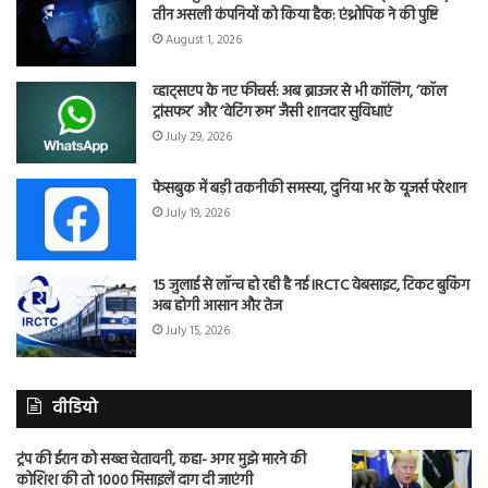
तीन असली कंपनियों को किया हैक: एंथ्रोपिक ने की पुष्टि
August 1, 2026
व्हाट्सएप के नए फीचर्स: अब ब्राउजर से भी कॉलिंग, ‘कॉल
ट्रांसफर’ और ‘वेटिंग रूम’ जैसी शानदार सुविधाएं
July 29, 2026
फेसबुक में बड़ी तकनीकी समस्या, दुनिया भर के यूजर्स परेशान
July 19, 2026
15 जुलाई से लॉन्च हो रही है नई IRCTC वेबसाइट, टिकट बुकिंग
अब होगी आसान और तेज
July 15, 2026
वीडियो
ट्रंप की ईरान को सख्त चेतावनी, कहा- अगर मुझे मारने की
कोशिश की तो 1000 मिसाइलें दाग दी जाएंगी