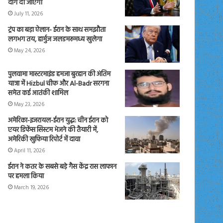
दाग दी जाएंगी
July 11, 2026
ट्रंप का बड़ा ऐलान- ईरान के साथ समझौता
लगभग तय, हार्मुज जलडमरूमध्य खुलेगा
May 24, 2026
पुलवामा मास्टरमाइंड हमजा बुरहान की अंतिम
यात्रा में Hizbul चीफ और Al-Badr सरगना
समेत कई आतंकी शामिल
May 23, 2026
अमेरिका-इजरायल-ईरान युद्ध: चीन ईरान को
एयर डिफेंस सिस्टम भेजने की तैयारी में,
अमेरिकी खुफिया रिपोर्ट में दावा
April 11, 2026
ईरान ने कतर के सबसे बड़े गैस केंद्र रास लाफान
पर हमला किया
March 19, 2026