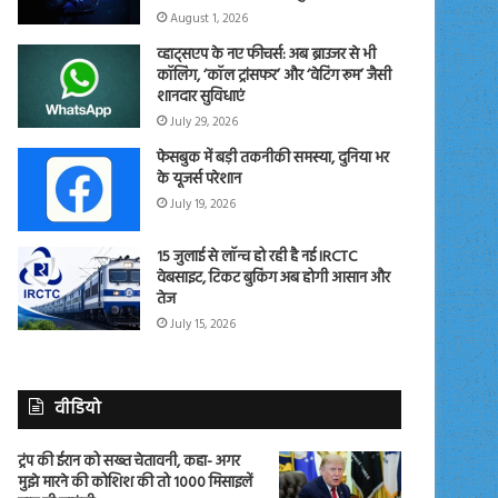
August 1, 2026
व्हाट्सएप के नए फीचर्स: अब ब्राउजर से भी
कॉलिंग, ‘कॉल ट्रांसफर’ और ‘वेटिंग रूम’ जैसी
शानदार सुविधाएं
July 29, 2026
फेसबुक में बड़ी तकनीकी समस्या, दुनिया भर
के यूजर्स परेशान
July 19, 2026
15 जुलाई से लॉन्च हो रही है नई IRCTC
वेबसाइट, टिकट बुकिंग अब होगी आसान और
तेज
July 15, 2026
वीडियो
ट्रंप की ईरान को सख्त चेतावनी, कहा- अगर
मुझे मारने की कोशिश की तो 1000 मिसाइलें