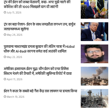
ट्रंप की ईरान को सख्त चेतावनी, कहा- अगर मुझे मारने की
कोशिश की तो 1000 मिसाइलें दाग दी जाएंगी
July 11, 2026
ट्रंप का बड़ा ऐलान- ईरान के साथ समझौता लगभग तय, हार्मुज
जलडमरूमध्य खुलेगा
May 24, 2026
पुलवामा मास्टरमाइंड हमजा बुरहान की अंतिम यात्रा में Hizbul
चीफ और Al-Badr सरगना समेत कई आतंकी शामिल
May 23, 2026
अमेरिका-इजरायल-ईरान युद्ध: चीन ईरान को एयर डिफेंस
सिस्टम भेजने की तैयारी में, अमेरिकी खुफिया रिपोर्ट में दावा
April 11, 2026
ईरान ने कतर के सबसे बड़े गैस केंद्र रास लाफान पर हमला किया
March 19, 2026