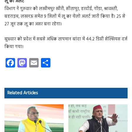
लू का अलर्ट
विभाग ने गुरुवार को लखीमपुर खीरी, सीतापुर, हरदोई, गोंडा, श्रावस्ती,
बहराइच, लखनऊ समेत 9 जिलों में लू का येलो अलर्ट जारी किया है। 25 से
27 जून तक लू का असर बना रहेगा।
बुधवार को प्रदेश में सबसे अधिक तापमान बांदा में 44.2 डिग्री सेल्सियस दर्ज
किया गया।
Fa
M
E
S
ce
as
m
ha
b
to
ail
re
o
d
Related Articles
ok
o
n