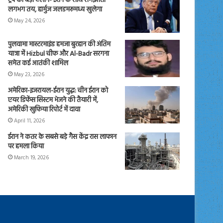
ट्रंप का बड़ा ऐलान- ईरान के साथ समझौता
लगभग तय, हार्मुज जलडमरूमध्य खुलेगा
May 24, 2026
पुलवामा मास्टरमाइंड हमजा बुरहान की अंतिम
यात्रा में Hizbul चीफ और Al-Badr सरगना
समेत कई आतंकी शामिल
May 23, 2026
अमेरिका-इजरायल-ईरान युद्ध: चीन ईरान को
एयर डिफेंस सिस्टम भेजने की तैयारी में,
अमेरिकी खुफिया रिपोर्ट में दावा
April 11, 2026
ईरान ने कतर के सबसे बड़े गैस केंद्र रास लाफान
पर हमला किया
March 19, 2026