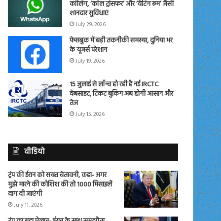
कॉलिंग, ‘कॉल ट्रांसफर’ और ‘वेटिंग रूम’ जैसी
शानदार सुविधाएं
July 29, 2026
फेसबुक में बड़ी तकनीकी समस्या, दुनिया भर
के यूजर्स परेशान
July 19, 2026
15 जुलाई से लॉन्च हो रही है नई IRCTC
वेबसाइट, टिकट बुकिंग अब होगी आसान और
तेज
July 15, 2026
वीडियो
ट्रंप की ईरान को सख्त चेतावनी, कहा- अगर
मुझे मारने की कोशिश की तो 1000 मिसाइलें
दाग दी जाएंगी
July 11, 2026