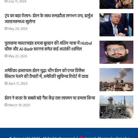
July 11, 2026
ट्रंप का बड़ा ऐलान- ईरान के साथ समझौता लगभग तय, हार्मुज
जलडमरूमध्य खुलेगा
May 24, 2026
पुलवामा मास्टरमाइंड हमजा बुरहान की अंतिम यात्रा में Hizbul
चीफ और Al-Badr सरगना समेत कई आतंकी शामिल
May 23, 2026
अमेरिका-इजरायल-ईरान युद्ध: चीन ईरान को एयर डिफेंस
सिस्टम भेजने की तैयारी में, अमेरिकी खुफिया रिपोर्ट में दावा
April 11, 2026
ईरान ने कतर के सबसे बड़े गैस केंद्र रास लाफान पर हमला किया
March 19, 2026