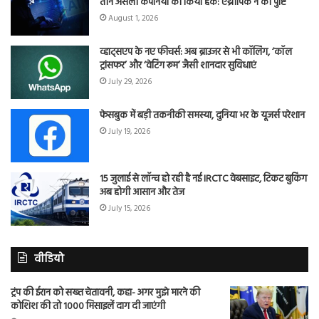
तीन असली कंपनियों को किया हैक: एंथ्रोपिक ने की पुष्टि
August 1, 2026
व्हाट्सएप के नए फीचर्स: अब ब्राउजर से भी कॉलिंग, ‘कॉल
ट्रांसफर’ और ‘वेटिंग रूम’ जैसी शानदार सुविधाएं
July 29, 2026
फेसबुक में बड़ी तकनीकी समस्या, दुनिया भर के यूजर्स परेशान
July 19, 2026
15 जुलाई से लॉन्च हो रही है नई IRCTC वेबसाइट, टिकट बुकिंग
अब होगी आसान और तेज
July 15, 2026
वीडियो
ट्रंप की ईरान को सख्त चेतावनी, कहा- अगर मुझे मारने की
कोशिश की तो 1000 मिसाइलें दाग दी जाएंगी