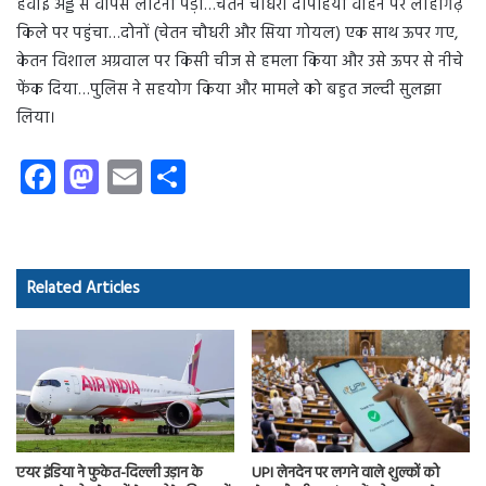
हवाई अड्डे से वापस लौटना पड़ा…चेतन चौधरी दोपहिया वाहन पर लोहागढ़
किले पर पहुंचा…दोनों (चेतन चौधरी और सिया गोयल) एक साथ ऊपर गए,
केतन विशाल अग्रवाल पर किसी चीज से हमला किया और उसे ऊपर से नीचे
फेंक दिया…पुलिस ने सहयोग किया और मामले को बहुत जल्दी सुलझा
लिया।
Fa
M
E
S
ce
as
m
ha
b
to
ail
re
o
d
Related Articles
ok
o
n
एयर इंडिया ने फुकेत-दिल्ली उड़ान के
UPI लेनदेन पर लगने वाले शुल्कों को