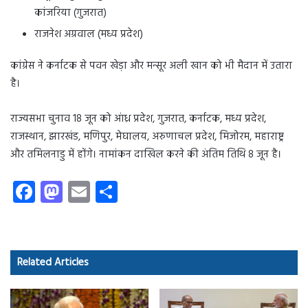
कांजरिया (गुजरात)
राजनेश अग्रवाल (मध्य प्रदेश)
कांग्रेस ने कर्नाटक से पवन खेड़ा और मन्सूर अली खान को भी मैदान में उतारा
है।
राज्यसभा चुनाव 18 जून को आंध्र प्रदेश, गुजरात, कर्नाटक, मध्य प्रदेश,
राजस्थान, झारखंड, मणिपुर, मेघालय, अरुणाचल प्रदेश, मिजोरम, महाराष्ट्र
और तमिलनाडु में होंगे। नामांकन दाखिल करने की अंतिम तिथि 8 जून है।
Fa
M
E
S
ce
as
m
ha
b
to
ail
re
o
d
Related Articles
ok
o
n