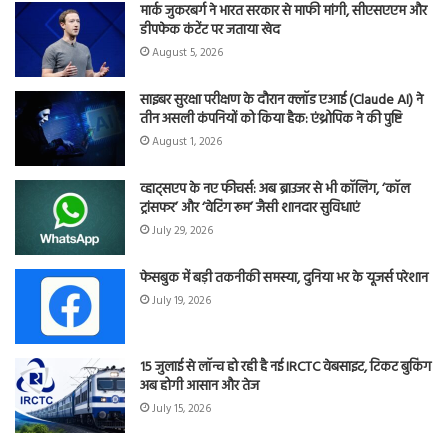
मार्क जुकरबर्ग ने भारत सरकार से माफी मांगी, सीएसएएम और
डीपफेक कंटेंट पर जताया खेद
August 5, 2026
साइबर सुरक्षा परीक्षण के दौरान क्लॉड एआई (Claude AI) ने
तीन असली कंपनियों को किया हैक: एंथ्रोपिक ने की पुष्टि
August 1, 2026
व्हाट्सएप के नए फीचर्स: अब ब्राउजर से भी कॉलिंग, ‘कॉल
ट्रांसफर’ और ‘वेटिंग रूम’ जैसी शानदार सुविधाएं
July 29, 2026
फेसबुक में बड़ी तकनीकी समस्या, दुनिया भर के यूजर्स परेशान
July 19, 2026
15 जुलाई से लॉन्च हो रही है नई IRCTC वेबसाइट, टिकट बुकिंग
अब होगी आसान और तेज
July 15, 2026