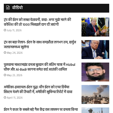
वीडियो
ट्रंप की ईरान को सख्त चेतावनी, कहा- अगर मुझे मारने की
कोशिश की तो 1000 मिसाइलें दाग दी जाएंगी
July 11, 2026
ट्रंप का बड़ा ऐलान- ईरान के साथ समझौता लगभग तय, हार्मुज
जलडमरूमध्य खुलेगा
May 24, 2026
पुलवामा मास्टरमाइंड हमजा बुरहान की अंतिम यात्रा में Hizbul
चीफ और Al-Badr सरगना समेत कई आतंकी शामिल
May 23, 2026
अमेरिका-इजरायल-ईरान युद्ध: चीन ईरान को एयर डिफेंस
सिस्टम भेजने की तैयारी में, अमेरिकी खुफिया रिपोर्ट में दावा
April 11, 2026
ईरान ने कतर के सबसे बड़े गैस केंद्र रास लाफान पर हमला किया