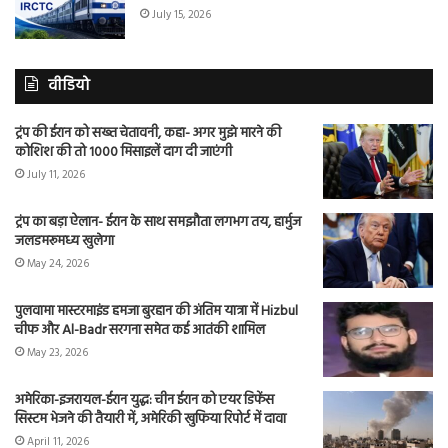
July 15, 2026
वीडियो
ट्रंप की ईरान को सख्त चेतावनी, कहा- अगर मुझे मारने की
कोशिश की तो 1000 मिसाइलें दाग दी जाएंगी
July 11, 2026
ट्रंप का बड़ा ऐलान- ईरान के साथ समझौता लगभग तय, हार्मुज
जलडमरूमध्य खुलेगा
May 24, 2026
पुलवामा मास्टरमाइंड हमजा बुरहान की अंतिम यात्रा में Hizbul
चीफ और Al-Badr सरगना समेत कई आतंकी शामिल
May 23, 2026
अमेरिका-इजरायल-ईरान युद्ध: चीन ईरान को एयर डिफेंस
सिस्टम भेजने की तैयारी में, अमेरिकी खुफिया रिपोर्ट में दावा
April 11, 2026