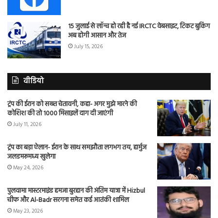
15 जुलाई से लॉन्च हो रही है नई IRCTC वेबसाइट, टिकट बुकिंग
अब होगी आसान और तेज
July 15, 2026
वीडियो
ट्रंप की ईरान को सख्त चेतावनी, कहा- अगर मुझे मारने की
कोशिश की तो 1000 मिसाइलें दाग दी जाएंगी
July 11, 2026
ट्रंप का बड़ा ऐलान- ईरान के साथ समझौता लगभग तय, हार्मुज
जलडमरूमध्य खुलेगा
May 24, 2026
पुलवामा मास्टरमाइंड हमजा बुरहान की अंतिम यात्रा में Hizbul
चीफ और Al-Badr सरगना समेत कई आतंकी शामिल
May 23, 2026