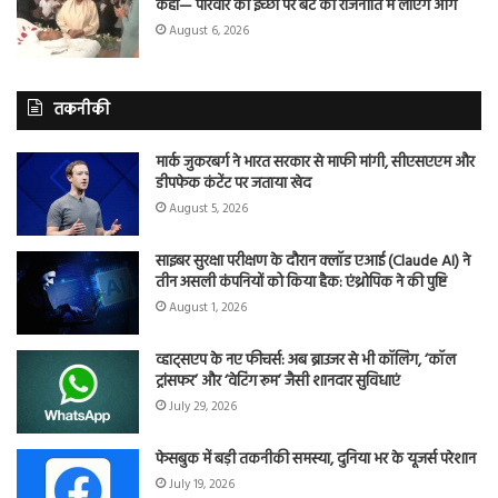
कहा— परिवार की इच्छा पर बेटे को राजनीति में लाएंगे आगे
August 6, 2026
तकनीकी
मार्क जुकरबर्ग ने भारत सरकार से माफी मांगी, सीएसएएम और
डीपफेक कंटेंट पर जताया खेद
August 5, 2026
साइबर सुरक्षा परीक्षण के दौरान क्लॉड एआई (Claude AI) ने
तीन असली कंपनियों को किया हैक: एंथ्रोपिक ने की पुष्टि
August 1, 2026
व्हाट्सएप के नए फीचर्स: अब ब्राउजर से भी कॉलिंग, ‘कॉल
ट्रांसफर’ और ‘वेटिंग रूम’ जैसी शानदार सुविधाएं
July 29, 2026
फेसबुक में बड़ी तकनीकी समस्या, दुनिया भर के यूजर्स परेशान
July 19, 2026