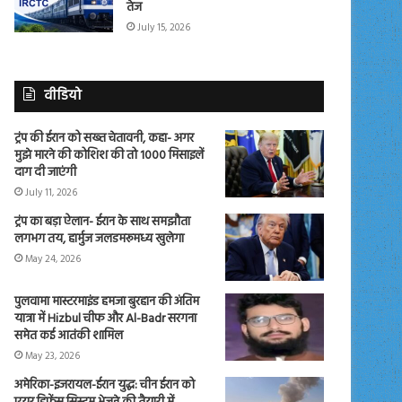
तेज
July 15, 2026
वीडियो
ट्रंप की ईरान को सख्त चेतावनी, कहा- अगर
मुझे मारने की कोशिश की तो 1000 मिसाइलें
दाग दी जाएंगी
July 11, 2026
ट्रंप का बड़ा ऐलान- ईरान के साथ समझौता
लगभग तय, हार्मुज जलडमरूमध्य खुलेगा
May 24, 2026
पुलवामा मास्टरमाइंड हमजा बुरहान की अंतिम
यात्रा में Hizbul चीफ और Al-Badr सरगना
समेत कई आतंकी शामिल
May 23, 2026
अमेरिका-इजरायल-ईरान युद्ध: चीन ईरान को