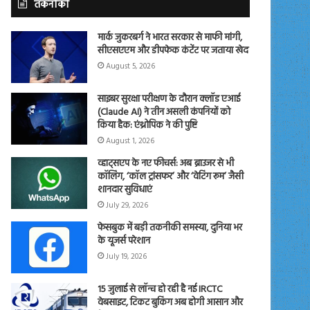
तकनीकी
मार्क जुकरबर्ग ने भारत सरकार से माफी मांगी,
सीएसएएम और डीपफेक कंटेंट पर जताया खेद
August 5, 2026
साइबर सुरक्षा परीक्षण के दौरान क्लॉड एआई
(Claude AI) ने तीन असली कंपनियों को
किया हैक: एंथ्रोपिक ने की पुष्टि
August 1, 2026
व्हाट्सएप के नए फीचर्स: अब ब्राउजर से भी
कॉलिंग, ‘कॉल ट्रांसफर’ और ‘वेटिंग रूम’ जैसी
शानदार सुविधाएं
July 29, 2026
फेसबुक में बड़ी तकनीकी समस्या, दुनिया भर
के यूजर्स परेशान
July 19, 2026
15 जुलाई से लॉन्च हो रही है नई IRCTC
वेबसाइट, टिकट बुकिंग अब होगी आसान और