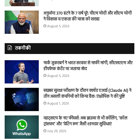
अनुच्छेद 370 हटने के 7 वर्ष पूरे: पीएम मोदी और सीएम योगी
ने विकास व एकता की यात्रा को सराहा
August 5, 2026
तकनीकी
मार्क जुकरबर्ग ने भारत सरकार से माफी मांगी, सीएसएएम और
डीपफेक कंटेंट पर जताया खेद
August 5, 2026
साइबर सुरक्षा परीक्षण के दौरान क्लॉड एआई (Claude AI) ने
तीन असली कंपनियों को किया हैक: एंथ्रोपिक ने की पुष्टि
August 1, 2026
व्हाट्सएप के नए फीचर्स: अब ब्राउजर से भी कॉलिंग, ‘कॉल
ट्रांसफर’ और ‘वेटिंग रूम’ जैसी शानदार सुविधाएं
July 29, 2026