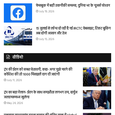
फेसबुक में बड़ी तकनीकी समस्या, दुनिया भर के यूजर्स परेशान
July 19, 2026
15 जुलाई से लॉन्च हो रही है नई IRCTC वेबसाइट, टिकट बुकिंग
अब होगी आसान और तेज
July 15, 2026
वीडियो
ट्रंप की ईरान को सख्त चेतावनी, कहा- अगर मुझे मारने की
कोशिश की तो 1000 मिसाइलें दाग दी जाएंगी
July 11, 2026
ट्रंप का बड़ा ऐलान- ईरान के साथ समझौता लगभग तय, हार्मुज
जलडमरूमध्य खुलेगा
May 24, 2026