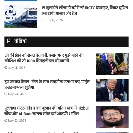
15 जुलाई से लॉन्च हो रही है नई IRCTC वेबसाइट, टिकट बुकिंग
अब होगी आसान और तेज
July 15, 2026
वीडियो
ट्रंप की ईरान को सख्त चेतावनी, कहा- अगर मुझे मारने की
कोशिश की तो 1000 मिसाइलें दाग दी जाएंगी
July 11, 2026
ट्रंप का बड़ा ऐलान- ईरान के साथ समझौता लगभग तय, हार्मुज
जलडमरूमध्य खुलेगा
May 24, 2026
पुलवामा मास्टरमाइंड हमजा बुरहान की अंतिम यात्रा में Hizbul
चीफ और Al-Badr सरगना समेत कई आतंकी शामिल
May 23, 2026