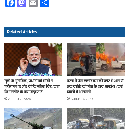
Fa
M
E
S
ce
as
m
ha
b
to
ail
re
o
d
Related Articles
ok
o
n
सूत्रों के मुताबिक, प्रधानमंत्री मोदी ने
पटना में तेज रफ्तार बस की चपेट में आने से
परिसीमन पर जोर देने के संकेत दिए, कहा
एक व्यक्ति की मौत के बाद आक्रोश ; कई
कि एनडीए के पास बहुमत है
वाहनों में आगजनी
August 7, 2026
August 7, 2026