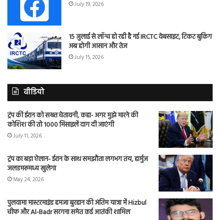
July 19, 2026
15 जुलाई से लॉन्च हो रही है नई IRCTC वेबसाइट, टिकट बुकिंग
अब होगी आसान और तेज
July 15, 2026
वीडियो
ट्रंप की ईरान को सख्त चेतावनी, कहा- अगर मुझे मारने की
कोशिश की तो 1000 मिसाइलें दाग दी जाएंगी
July 11, 2026
ट्रंप का बड़ा ऐलान- ईरान के साथ समझौता लगभग तय, हार्मुज
जलडमरूमध्य खुलेगा
May 24, 2026
पुलवामा मास्टरमाइंड हमजा बुरहान की अंतिम यात्रा में Hizbul
चीफ और Al-Badr सरगना समेत कई आतंकी शामिल