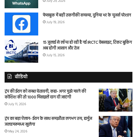
July 29, 2026
फेसबुक में बड़ी तकनीकी समस्या, दुनिया भर के यूजर्स परेशान
July 19, 2026
15 जुलाई से लॉन्च हो रही है नई IRCTC वेबसाइट, टिकट बुकिंग
अब होगी आसान और तेज
July 15, 2026
वीडियो
ट्रंप की ईरान को सख्त चेतावनी, कहा- अगर मुझे मारने की
कोशिश की तो 1000 मिसाइलें दाग दी जाएंगी
July 11, 2026
ट्रंप का बड़ा ऐलान- ईरान के साथ समझौता लगभग तय, हार्मुज
जलडमरूमध्य खुलेगा
May 24, 2026