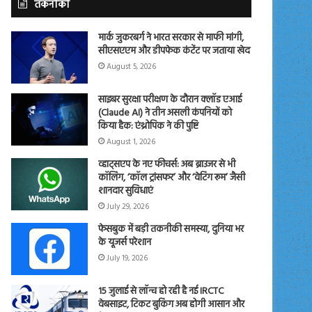
तकनीकी
मार्क जुकरबर्ग ने भारत सरकार से माफी मांगी,
सीएसएएम और डीपफेक कंटेंट पर जताया खेद
August 5, 2026
साइबर सुरक्षा परीक्षण के दौरान क्लॉड एआई
(Claude AI) ने तीन असली कंपनियों को
किया हैक: एंथ्रोपिक ने की पुष्टि
August 1, 2026
व्हाट्सएप के नए फीचर्स: अब ब्राउजर से भी
कॉलिंग, ‘कॉल ट्रांसफर’ और ‘वेटिंग रूम’ जैसी
शानदार सुविधाएं
July 29, 2026
फेसबुक में बड़ी तकनीकी समस्या, दुनिया भर
के यूजर्स परेशान
July 19, 2026
15 जुलाई से लॉन्च हो रही है नई IRCTC
वेबसाइट, टिकट बुकिंग अब होगी आसान और