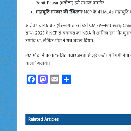
Rohit Pawar (भतीजा) इसे संभाल पाएंगे?
महायुति सरकार की स्थिरता?
NCP के 41 MLAs महायुति की
अजित पवार 6 बार (गैर-लगातार) डिप्टी CM रहे—Prithviraj 
साथ। 2023 में NCP से बगावत कर NDA में शामिल हुए और चुनाव 
उम्मीद थी, लेकिन मौत ने सब बदल दिया।
PM मोदी ने कहा: “अजित पवार जनता से जुड़े कठोर परिश्रमी नेता 
वाला” बताया।
Fa
M
E
S
ce
as
m
ha
b
to
ail
re
o
d
ok
o
Related Articles
n