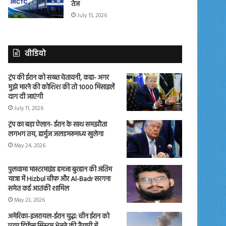
तेज
July 15, 2026
वीडियो
ट्रंप की ईरान को सख्त चेतावनी, कहा- अगर
मुझे मारने की कोशिश की तो 1000 मिसाइलें
दाग दी जाएंगी
July 11, 2026
ट्रंप का बड़ा ऐलान- ईरान के साथ समझौता
लगभग तय, हार्मुज जलडमरूमध्य खुलेगा
May 24, 2026
पुलवामा मास्टरमाइंड हमजा बुरहान की अंतिम
यात्रा में Hizbul चीफ और Al-Badr सरगना
समेत कई आतंकी शामिल
May 23, 2026
अमेरिका-इजरायल-ईरान युद्ध: चीन ईरान को