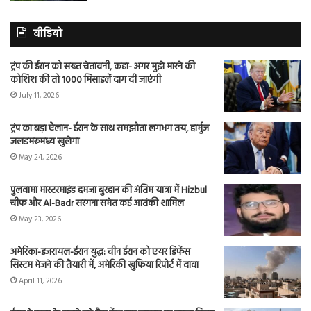
वीडियो
ट्रंप की ईरान को सख्त चेतावनी, कहा- अगर मुझे मारने की
कोशिश की तो 1000 मिसाइलें दाग दी जाएंगी
July 11, 2026
ट्रंप का बड़ा ऐलान- ईरान के साथ समझौता लगभग तय, हार्मुज
जलडमरूमध्य खुलेगा
May 24, 2026
पुलवामा मास्टरमाइंड हमजा बुरहान की अंतिम यात्रा में Hizbul
चीफ और Al-Badr सरगना समेत कई आतंकी शामिल
May 23, 2026
अमेरिका-इजरायल-ईरान युद्ध: चीन ईरान को एयर डिफेंस
सिस्टम भेजने की तैयारी में, अमेरिकी खुफिया रिपोर्ट में दावा
April 11, 2026