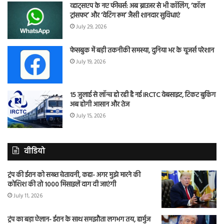
व्हाट्सएप के नए फीचर्स: अब ब्राउजर से भी कॉलिंग, ‘कॉल
ट्रांसफर’ और ‘वेटिंग रूम’ जैसी शानदार सुविधाएं
July 29, 2026
फेसबुक में बड़ी तकनीकी समस्या, दुनिया भर के यूजर्स परेशान
July 19, 2026
15 जुलाई से लॉन्च हो रही है नई IRCTC वेबसाइट, टिकट बुकिंग
अब होगी आसान और तेज
July 15, 2026
वीडियो
ट्रंप की ईरान को सख्त चेतावनी, कहा- अगर मुझे मारने की
कोशिश की तो 1000 मिसाइलें दाग दी जाएंगी
July 11, 2026
ट्रंप का बड़ा ऐलान- ईरान के साथ समझौता लगभग तय, हार्मुज