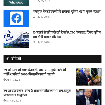
July 29, 2026
फेसबुक में बड़ी तकनीकी समस्या, दुनिया भर के यूजर्स परेशान
July 19, 2026
15 जुलाई से लॉन्च हो रही है नई IRCTC वेबसाइट, टिकट बुकिंग
अब होगी आसान और तेज
July 15, 2026
वीडियो
ट्रंप की ईरान को सख्त चेतावनी, कहा- अगर मुझे मारने की
कोशिश की तो 1000 मिसाइलें दाग दी जाएंगी
July 11, 2026
ट्रंप का बड़ा ऐलान- ईरान के साथ समझौता लगभग तय, हार्मुज
जलडमरूमध्य खुलेगा
May 24, 2026