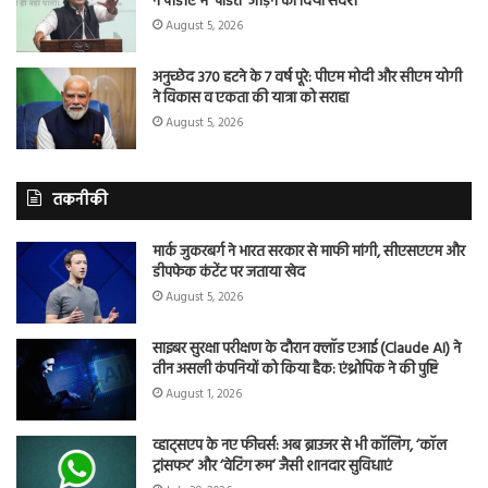
ने पीडीए में ‘पंडित’ जोड़ने का दिया संदेश
August 5, 2026
अनुच्छेद 370 हटने के 7 वर्ष पूरे: पीएम मोदी और सीएम योगी
ने विकास व एकता की यात्रा को सराहा
August 5, 2026
तकनीकी
मार्क जुकरबर्ग ने भारत सरकार से माफी मांगी, सीएसएएम और
डीपफेक कंटेंट पर जताया खेद
August 5, 2026
साइबर सुरक्षा परीक्षण के दौरान क्लॉड एआई (Claude AI) ने
तीन असली कंपनियों को किया हैक: एंथ्रोपिक ने की पुष्टि
August 1, 2026
व्हाट्सएप के नए फीचर्स: अब ब्राउजर से भी कॉलिंग, ‘कॉल
ट्रांसफर’ और ‘वेटिंग रूम’ जैसी शानदार सुविधाएं