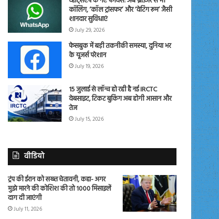
व्हाट्सएप के नए फीचर्स: अब ब्राउजर से भी
कॉलिंग, ‘कॉल ट्रांसफर’ और ‘वेटिंग रूम’ जैसी
शानदार सुविधाएं
July 29, 2026
फेसबुक में बड़ी तकनीकी समस्या, दुनिया भर
के यूजर्स परेशान
July 19, 2026
15 जुलाई से लॉन्च हो रही है नई IRCTC
वेबसाइट, टिकट बुकिंग अब होगी आसान और
तेज
July 15, 2026
वीडियो
ट्रंप की ईरान को सख्त चेतावनी, कहा- अगर
मुझे मारने की कोशिश की तो 1000 मिसाइलें
दाग दी जाएंगी
July 11, 2026