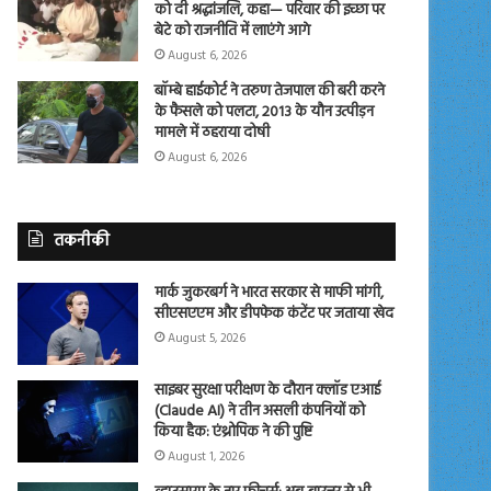
को दी श्रद्धांजलि, कहा— परिवार की इच्छा पर
बेटे को राजनीति में लाएंगे आगे
August 6, 2026
बॉम्बे हाईकोर्ट ने तरुण तेजपाल की बरी करने
के फैसले को पलटा, 2013 के यौन उत्पीड़न
मामले में ठहराया दोषी
August 6, 2026
तकनीकी
मार्क जुकरबर्ग ने भारत सरकार से माफी मांगी,
सीएसएएम और डीपफेक कंटेंट पर जताया खेद
August 5, 2026
साइबर सुरक्षा परीक्षण के दौरान क्लॉड एआई
(Claude AI) ने तीन असली कंपनियों को
किया हैक: एंथ्रोपिक ने की पुष्टि
August 1, 2026