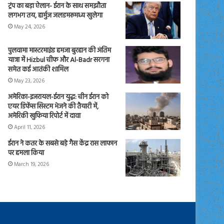
ट्रंप का बड़ा ऐलान- ईरान के साथ समझौता
लगभग तय, हार्मुज जलडमरूमध्य खुलेगा
May 24, 2026
पुलवामा मास्टरमाइंड हमजा बुरहान की अंतिम
यात्रा में Hizbul चीफ और Al-Badr सरगना
समेत कई आतंकी शामिल
May 23, 2026
अमेरिका-इजरायल-ईरान युद्ध: चीन ईरान को
एयर डिफेंस सिस्टम भेजने की तैयारी में,
अमेरिकी खुफिया रिपोर्ट में दावा
April 11, 2026
ईरान ने कतर के सबसे बड़े गैस केंद्र रास लाफान
पर हमला किया
March 19, 2026