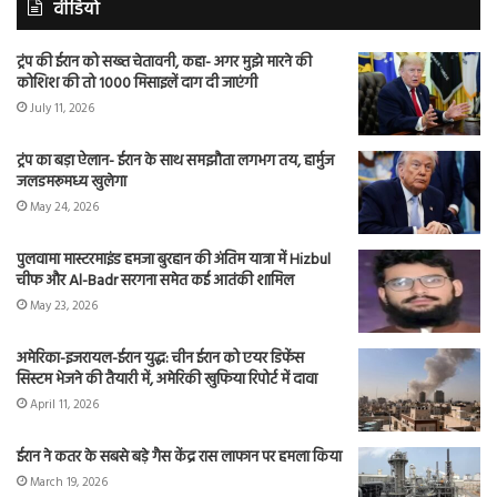
वीडियो
ट्रंप की ईरान को सख्त चेतावनी, कहा- अगर मुझे मारने की
कोशिश की तो 1000 मिसाइलें दाग दी जाएंगी
July 11, 2026
ट्रंप का बड़ा ऐलान- ईरान के साथ समझौता लगभग तय, हार्मुज
जलडमरूमध्य खुलेगा
May 24, 2026
पुलवामा मास्टरमाइंड हमजा बुरहान की अंतिम यात्रा में Hizbul
चीफ और Al-Badr सरगना समेत कई आतंकी शामिल
May 23, 2026
अमेरिका-इजरायल-ईरान युद्ध: चीन ईरान को एयर डिफेंस
सिस्टम भेजने की तैयारी में, अमेरिकी खुफिया रिपोर्ट में दावा
April 11, 2026
ईरान ने कतर के सबसे बड़े गैस केंद्र रास लाफान पर हमला किया
March 19, 2026