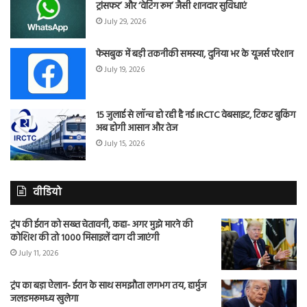
ट्रांसफर’ और ‘वेटिंग रूम’ जैसी शानदार सुविधाएं
July 29, 2026
फेसबुक में बड़ी तकनीकी समस्या, दुनिया भर के यूजर्स परेशान
July 19, 2026
15 जुलाई से लॉन्च हो रही है नई IRCTC वेबसाइट, टिकट बुकिंग
अब होगी आसान और तेज
July 15, 2026
वीडियो
ट्रंप की ईरान को सख्त चेतावनी, कहा- अगर मुझे मारने की
कोशिश की तो 1000 मिसाइलें दाग दी जाएंगी
July 11, 2026
ट्रंप का बड़ा ऐलान- ईरान के साथ समझौता लगभग तय, हार्मुज
जलडमरूमध्य खुलेगा