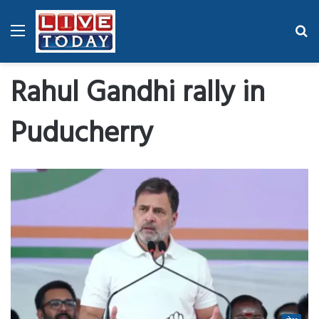
Menu
Se
fo
Rahul Gandhi rally in
Puducherry