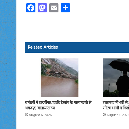
Fa
M
E
S
ce
as
m
ha
b
to
ail
re
o
d
ok
o
Related Articles
n
चमोली में बादरीनाथ हाईवे हेलांग के पास मलबे से
उत्तराखंड में भारी 
अवरुद्ध, यातायात ठप
सीएम धामी ने जिलों
August 6, 2026
August 6, 202