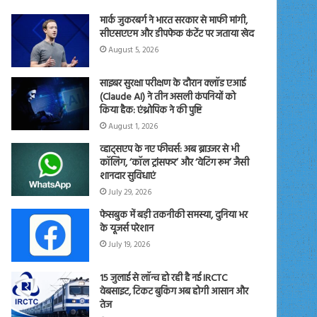
मार्क जुकरबर्ग ने भारत सरकार से माफी मांगी,
सीएसएएम और डीपफेक कंटेंट पर जताया खेद
August 5, 2026
साइबर सुरक्षा परीक्षण के दौरान क्लॉड एआई
(Claude AI) ने तीन असली कंपनियों को
किया हैक: एंथ्रोपिक ने की पुष्टि
August 1, 2026
व्हाट्सएप के नए फीचर्स: अब ब्राउजर से भी
कॉलिंग, ‘कॉल ट्रांसफर’ और ‘वेटिंग रूम’ जैसी
शानदार सुविधाएं
July 29, 2026
फेसबुक में बड़ी तकनीकी समस्या, दुनिया भर
के यूजर्स परेशान
July 19, 2026
15 जुलाई से लॉन्च हो रही है नई IRCTC
वेबसाइट, टिकट बुकिंग अब होगी आसान और
तेज