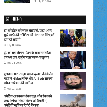
July 15, 2026
वीडियो
ट्रंप की ईरान को सख्त चेतावनी, कहा- अगर
मुझे मारने की कोशिश की तो 1000 मिसाइलें
दाग दी जाएंगी
July 11, 2026
ट्रंप का बड़ा ऐलान- ईरान के साथ समझौता
लगभग तय, हार्मुज जलडमरूमध्य खुलेगा
May 24, 2026
पुलवामा मास्टरमाइंड हमजा बुरहान की अंतिम
यात्रा में Hizbul चीफ और Al-Badr सरगना
समेत कई आतंकी शामिल
May 23, 2026
अमेरिका-इजरायल-ईरान युद्ध: चीन ईरान को
एयर डिफेंस सिस्टम भेजने की तैयारी में,
अमेरिकी खुफिया रिपोर्ट में दावा