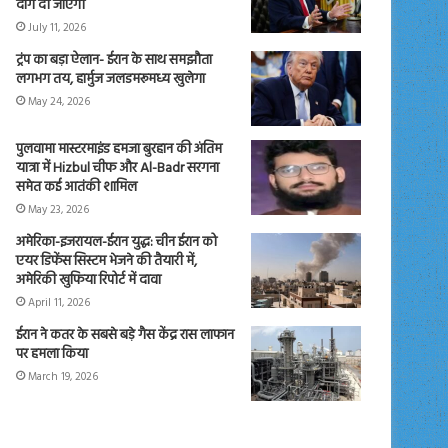
दाग दी जाएंगी
July 11, 2026
ट्रंप का बड़ा ऐलान- ईरान के साथ समझौता
लगभग तय, हार्मुज जलडमरूमध्य खुलेगा
May 24, 2026
पुलवामा मास्टरमाइंड हमजा बुरहान की अंतिम
यात्रा में Hizbul चीफ और Al-Badr सरगना
समेत कई आतंकी शामिल
May 23, 2026
अमेरिका-इजरायल-ईरान युद्ध: चीन ईरान को
एयर डिफेंस सिस्टम भेजने की तैयारी में,
अमेरिकी खुफिया रिपोर्ट में दावा
April 11, 2026
ईरान ने कतर के सबसे बड़े गैस केंद्र रास लाफान
पर हमला किया
March 19, 2026