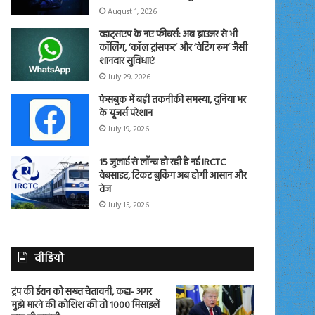
August 1, 2026
व्हाट्सएप के नए फीचर्स: अब ब्राउजर से भी
कॉलिंग, ‘कॉल ट्रांसफर’ और ‘वेटिंग रूम’ जैसी
शानदार सुविधाएं
July 29, 2026
फेसबुक में बड़ी तकनीकी समस्या, दुनिया भर
के यूजर्स परेशान
July 19, 2026
15 जुलाई से लॉन्च हो रही है नई IRCTC
वेबसाइट, टिकट बुकिंग अब होगी आसान और
तेज
July 15, 2026
वीडियो
ट्रंप की ईरान को सख्त चेतावनी, कहा- अगर
मुझे मारने की कोशिश की तो 1000 मिसाइलें