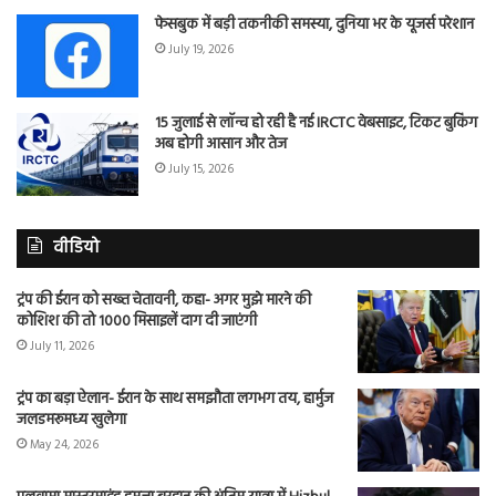
फेसबुक में बड़ी तकनीकी समस्या, दुनिया भर के यूजर्स परेशान
July 19, 2026
15 जुलाई से लॉन्च हो रही है नई IRCTC वेबसाइट, टिकट बुकिंग
अब होगी आसान और तेज
July 15, 2026
वीडियो
ट्रंप की ईरान को सख्त चेतावनी, कहा- अगर मुझे मारने की
कोशिश की तो 1000 मिसाइलें दाग दी जाएंगी
July 11, 2026
ट्रंप का बड़ा ऐलान- ईरान के साथ समझौता लगभग तय, हार्मुज
जलडमरूमध्य खुलेगा
May 24, 2026