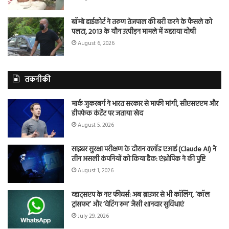
बॉम्बे हाईकोर्ट ने तरुण तेजपाल की बरी करने के फैसले को
पलटा, 2013 के यौन उत्पीड़न मामले में ठहराया दोषी
August 6, 2026
तकनीकी
मार्क जुकरबर्ग ने भारत सरकार से माफी मांगी, सीएसएएम और
डीपफेक कंटेंट पर जताया खेद
August 5, 2026
साइबर सुरक्षा परीक्षण के दौरान क्लॉड एआई (Claude AI) ने
तीन असली कंपनियों को किया हैक: एंथ्रोपिक ने की पुष्टि
August 1, 2026
व्हाट्सएप के नए फीचर्स: अब ब्राउजर से भी कॉलिंग, ‘कॉल
ट्रांसफर’ और ‘वेटिंग रूम’ जैसी शानदार सुविधाएं
July 29, 2026