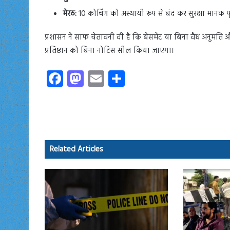
मेरठ:
10 कोचिंग को अस्थायी रूप से बंद कर सुरक्षा मानक पूरे
प्रशासन ने साफ चेतावनी दी है कि बेसमेंट या बिना वैध अनुमति 
प्रतिष्ठान को बिना नोटिस सील किया जाएगा।
Fa
M
E
S
ce
as
m
ha
b
to
ail
re
o
d
ok
o
Related Articles
n