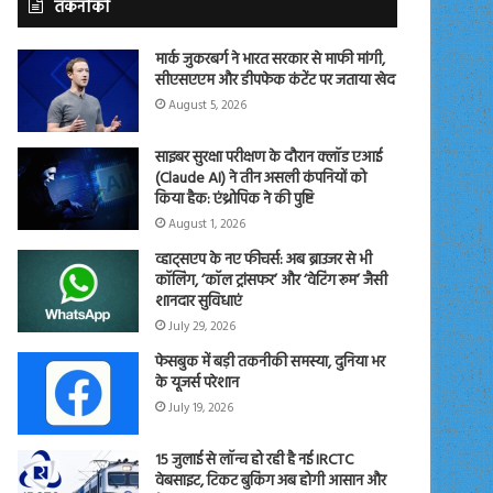
तकनीकी
मार्क जुकरबर्ग ने भारत सरकार से माफी मांगी,
सीएसएएम और डीपफेक कंटेंट पर जताया खेद
August 5, 2026
साइबर सुरक्षा परीक्षण के दौरान क्लॉड एआई
(Claude AI) ने तीन असली कंपनियों को
किया हैक: एंथ्रोपिक ने की पुष्टि
August 1, 2026
व्हाट्सएप के नए फीचर्स: अब ब्राउजर से भी
कॉलिंग, ‘कॉल ट्रांसफर’ और ‘वेटिंग रूम’ जैसी
शानदार सुविधाएं
July 29, 2026
फेसबुक में बड़ी तकनीकी समस्या, दुनिया भर
के यूजर्स परेशान
July 19, 2026
15 जुलाई से लॉन्च हो रही है नई IRCTC
वेबसाइट, टिकट बुकिंग अब होगी आसान और