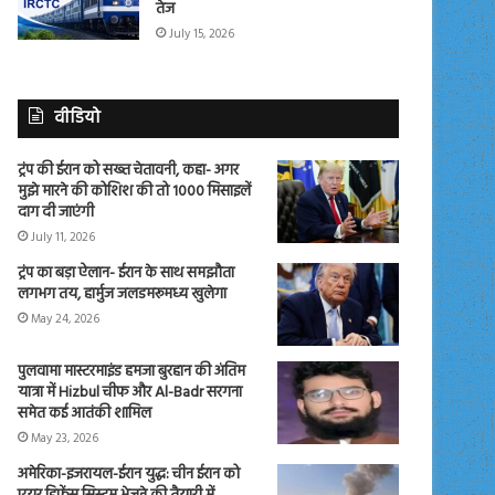
तेज
July 15, 2026
वीडियो
ट्रंप की ईरान को सख्त चेतावनी, कहा- अगर
मुझे मारने की कोशिश की तो 1000 मिसाइलें
दाग दी जाएंगी
July 11, 2026
ट्रंप का बड़ा ऐलान- ईरान के साथ समझौता
लगभग तय, हार्मुज जलडमरूमध्य खुलेगा
May 24, 2026
पुलवामा मास्टरमाइंड हमजा बुरहान की अंतिम
यात्रा में Hizbul चीफ और Al-Badr सरगना
समेत कई आतंकी शामिल
May 23, 2026
अमेरिका-इजरायल-ईरान युद्ध: चीन ईरान को